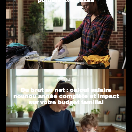
poitiers avec azaé
PARENTALITÉ
Du brut au net : calcul salaire
nounou année complète et impact
sur votre budget familial