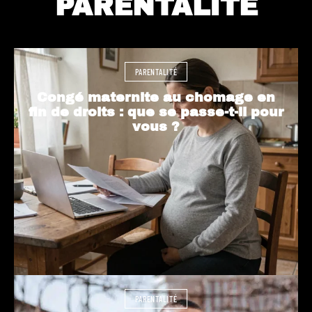
PARENTALITÉ
PARENTALITÉ
Congé maternite au chomage en
fin de droits : que se passe-t-il pour
vous ?
PARENTALITÉ