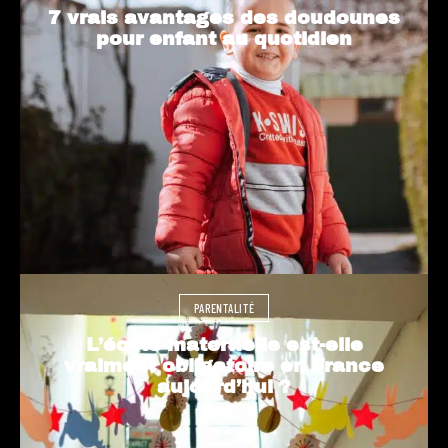
7 vrais avantages des doudounes
pour enfant au quotidien
PARENTALITÉ
L’école maternelle est-elle
vraiment obligatoire en France
aujourd’hui ?