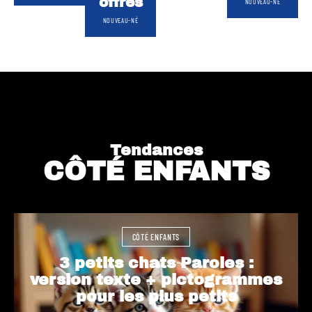
offres
NOUVEAU-NÉ
NOUVEAU-NÉ
Tendances
CÔTÉ ENFANTS
CÔTÉ ENFANTS
3 petits chats Paroles :
version texte + pictogrammes
pour les plus petits