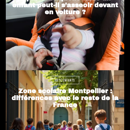
enfant peut-il s’asseoir devant
en voiture ?
CÔTÉ ENFANTS
Zone scolaire Montpellier :
différences avec le reste de la
France