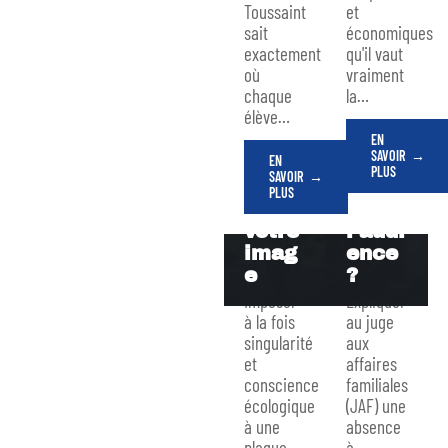
une
que
Toussaint
et
sait
économiques
plaqu
vous
exactement
qu'il vaut
e
ne
où
vraiment
funér
pouvi
chaque
la
…
aire
ez
élève
…
uniqu
pas
EN
e et
vous
SAVOIR
EN
écolo
prése
PLUS
SAVOIR
gique
nter
PLUS
à
à
votre
l’audi
imag
ence
e
?
Imposer
Expliquer
à la fois
au juge
singularité
aux
et
affaires
conscience
familiales
écologique
(JAF) une
à une
absence
plaque
à