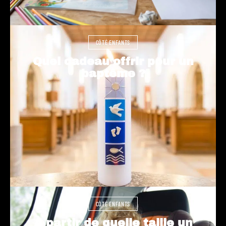
CÔTÉ ENFANTS
Quel cadeau offrir pour un
baptême ?
CÔTÉ ENFANTS
À partir de quelle taille un