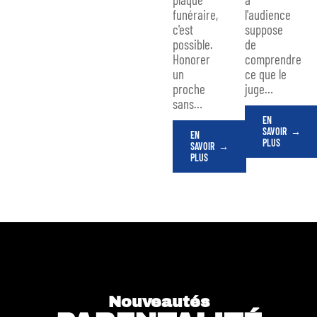
funéraire,
l'audience
c'est
suppose
possible.
de
Honorer
comprendre
un
ce que le
proche
juge
…
sans
…
EN
SAVOIR
EN
PLUS
SAVOIR
PLUS
Nouveautés