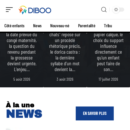
d’enfan
vous ?
plus
ts ?
Quand les
petits
allocations
Entre une feuille
chômage
La comptine
blanche
Côté enfants
News
Nouveau-né
Parentalité
Tribu
s'arrêtent avant
"Trois petits
classique et du
la date prévue du
chats" repose sur
papier calque, le
congé maternité,
un procédé
choix du support
la question du
rhétorique précis,
influence
revenu pendant
le dorica castra :
directement ce
la grossesse
la dernière
qu'un enfant
devient urgente.
syllabe d'un mot
peut faire de
L'enjeu
…
devient la
…
son
…
5 août 2026
3 août 2026
17 juillet 2026
À la une
NEWS
EN SAVOIR PLUS