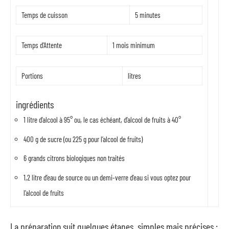
Temps de cuisson
5 minutes
Temps d’Attente
1 mois minimum
Portions
litres
ingrédients
1 litre d’alcool à 95° ou, le cas échéant, d’alcool de fruits à 40°
400 g de sucre (ou 225 g pour l’alcool de fruits)
6 grands citrons biologiques non traités
1,2 litre d’eau de source ou un demi-verre d’eau si vous optez pour
l’alcool de fruits
La préparation suit quelques étapes, simples mais précises :