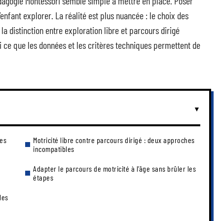
dagogie Montessori semble simple à mettre en place. Poser
’enfant explorer. La réalité est plus nuancée : le choix des
a distinction entre exploration libre et parcours dirigé
ci ce que les données et les critères techniques permettent de
res
Motricité libre contre parcours dirigé : deux approches
incompatibles
Adapter le parcours de motricité à l’âge sans brûler les
étapes
les