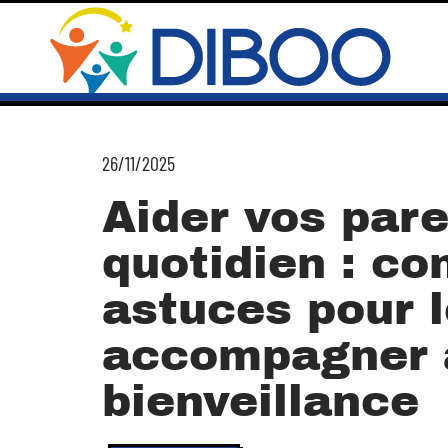
26/11/2025
Aider vos par
quotidien : co
astuces pour 
accompagner 
bienveillance