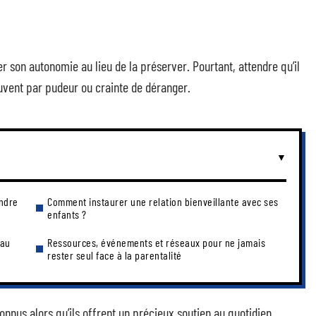
ner son autonomie au lieu de la préserver. Pourtant, attendre qu’il
uvent par pudeur ou crainte de déranger.
endre
Comment instaurer une relation bienveillante avec ses
enfants ?
 au
Ressources, événements et réseaux pour ne jamais
rester seul face à la parentalité
nus alors qu’ils offrent un précieux soutien au quotidien.