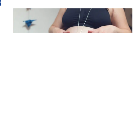
S
sur
Comment renforcer le lien
entre maman et bébé
peuvent
Le lien entre une mère et son bébé commence à se créer dès les
premiers mois de grossesse.
…
En savoir plus